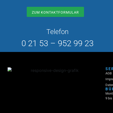
ZUM KONTAKTFORMULAR
Telefon
0 21 53 – 952 99 23
SE
AGB
Impr
Date
BÜ
Monta
9 bis