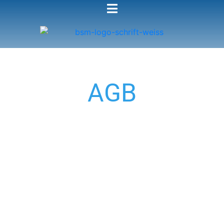
AGB
Allgemeine Geschäftsbedingungen
Eberhard Mertens
Werbeagentur BSM-Design
Nettetaler Str. 167a
41751 Viersen