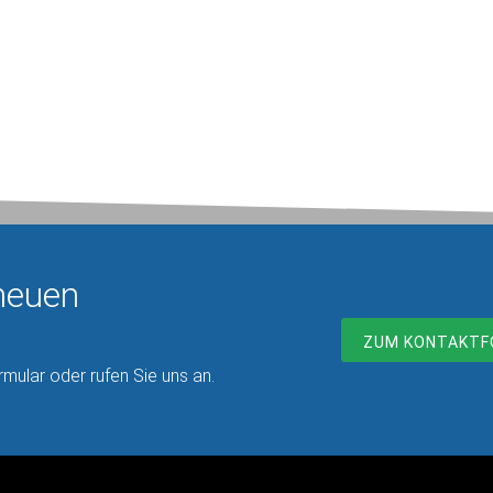
ach der Auftragsfreigabe starten wir mit dem Layout
Sie 
hrer Geschäftsunterlagen. Schon während dieser Phase
Dru
währen wir auf Wunsch Einblick in die Entwicklung des
sind
signs. Für Rückfragen wenden wir uns direkt an Sie und
Fäll
ären alle Fragen somit schnell und unkompliziert.
neuen
ZUM KONTAKTF
mular oder rufen Sie uns an.