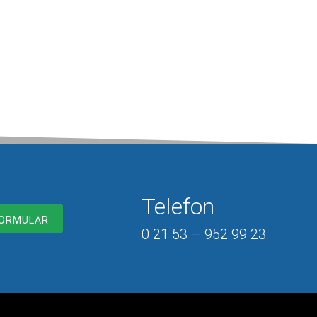
können entspannen und sich auf Ihre neuen
cksachen freuen. Ca. eine Woche nach Bestelldatum
 die bestellten Unterlagen fertig. In ganz dringenden
en geht es auch noch schneller.
Telefon
ORMULAR
0 21 53 – 952 99 23