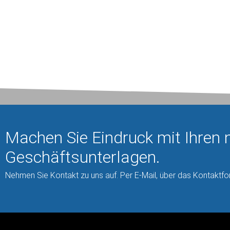
Wählen Sie aus unseren Angeboten die passenden
N
Produkte für Ihren Bedarf aus. Die genauen Details teilen
I
wir Ihnen gerne mit. Bevor wir loslegen, machen wir Ihnen
ge
ein individuelles “Festpreis-Angebot”.
De
kl
Machen Sie Eindruck mit Ihren 
Geschäftsunterlagen.
Nehmen Sie Kontakt zu uns auf. Per E-Mail, über das Kontaktfor